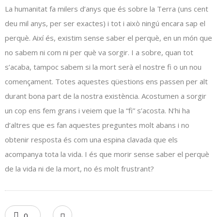
La humanitat fa milers d’anys que és sobre la Terra (uns cent
deu mil anys, per ser exactes) i tot i això ningú encara sap el
perquè. Així és, existim sense saber el perquè, en un món que
no sabem ni com ni per què va sorgir. I a sobre, quan tot
s’acaba, tampoc sabem si la mort serà el nostre fi o un nou
començament. Totes aquestes qüestions ens passen per alt
durant bona part de la nostra existència. Acostumen a sorgir
un cop ens fem grans i veiem que la “fi” s’acosta. N’hi ha
d’altres que es fan aquestes preguntes molt abans i no
obtenir resposta és com una espina clavada que els
acompanya tota la vida. I és que morir sense saber el perquè
de la vida ni de la mort, no és molt frustrant?
0