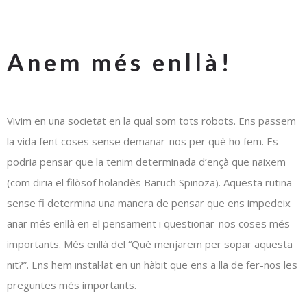
Anem més enllà!
Vivim en una societat en la qual som tots robots. Ens passem
la vida fent coses sense demanar-nos per què ho fem. Es
podria pensar que la tenim determinada d’ençà que naixem
(com diria el filòsof holandès Baruch Spinoza). Aquesta rutina
sense fi determina una manera de pensar que ens impedeix
anar més enllà en el pensament i qüestionar-nos coses més
importants. Més enllà del “Què menjarem per sopar aquesta
nit?”. Ens hem instal·lat en un hàbit que ens aïlla de fer-nos les
preguntes més importants.